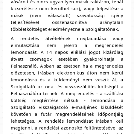
vásárolt és nincs ugyanilyen másik raktáron, tehát
kicserélésre nem kerülhet sor), vagy teljesítése a
másik (nem választott) szavatossági igény
teljesítésével összehasonlítva aránytalan
többletköltséget eredményezne a Szolgáltatónak.
A rendelés átvételének megtagadása vagy
elmulasztása nem jelenti a megrendelés
lemondását. A 14 napos elállási jogot kizárólag
átvett csomagok esetében gyakorolhatja a
Felhasználó. Abban az esetben ha a megrendelés
előzetesen, írásban elektronikus úton nem kerül
lemondásra és a küldeményt nem veszik át, a
Szolgáltató az oda- és visszaszállítás költségét a
Felhasználóra terheli. A megrendelés - a szállítási
költség megtérítése nélküli - lemondása a
Szolgáltató visszaigazoló e-mailjének kiküldését
követően a futár megrendelésének időpontjáig
lehetséges. A rendelés lemondását írásban kell
megtenni, a rendelési azonosító feltüntetésével az