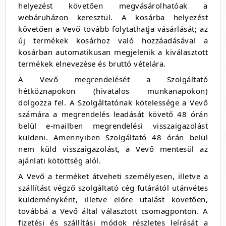
helyezést követően megvásárolhatóak a
webáruházon keresztül. A kosárba helyezést
követően a Vevő tovább folytathatja vásárlását; az
új termékek kosárhoz való hozzáadásával a
kosárban automatikusan megjelenik a kiválasztott
termékek elnevezése és bruttó vételára.
A Vevő megrendelését a Szolgáltató
hétköznapokon (hivatalos munkanapokon)
dolgozza fel. A Szolgáltatónak kötelessége a Vevő
számára a megrendelés leadását követő 48 órán
belül e-mailben megrendelési visszaigazolást
küldeni. Amennyiben Szolgáltató 48 órán belül
nem küld visszaigazolást, a Vevő mentesül az
ajánlati kötöttség alól.
A Vevő a terméket átveheti személyesen, illetve a
szállítást végző szolgáltató cég futárától utánvétes
küldeményként, illetve előre utalást követően,
továbbá a Vevő által választott csomagponton. A
fizetési és szállítási módok részletes leírását a