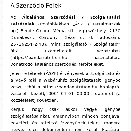
A Szerződő Felek
Az
Általános Szerződési / Szolgáltatási
Feltételek
(továbbiakban „ÁSZF”) tartalmazzák
a(z) Bende Online Média kft. cég (székhely: 2120
Dunakeszi, Gárdonyi Géza u. 4., adószám:
25726251-2-13), mint szolgáltató (“Szolgáltató”)
által üzemeltetett webáruház
(https://pandanutrition.hu) használatára
vonatkozó általános szerződési feltételeket.
Jelen feltételek (ÁSZF) érvényesek a Szolgáltató és
a
Vevő (aki a webáruház szolgáltatásait igénybe
veszi, tehát a https://pandanutrition.hu honlapról
vásárol) között, 0001-01-01 00:00 dátumot (a
közzétételt) követően.
Kérjük, hogy csak akkor vegye igénybe
szolgáltatásainkat, amennyiben minden pontjával
egyetért, és kötelező érvényűnek tekinti magára
nézve. Jelen dokumentum nem kerül iktatásra,