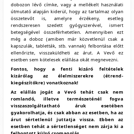
dobozon lévő címke, vagy a mellékelt használati
útmutató alapján kiderül, hogy az tartalmaz olyan
összetevőt is, amelyre érzékeny, esetleg
rendszeresen szedett gyógyszerével, ismert
betegségével összeférhetetlen. Amennyiben ezt
még a doboz (amiben már közvetlenül csak a
kapszulák, tabletták, stb. vannak) felbontása előtt
ellenőrizte, visszaküldheti az árut. A Vevő ez
esetben sem kötelesek elállása okát megnevezni.
Fontos, hogy a fenti kizáró feltételek
kizárólag az élelmiszerekre (étrend-
kiegészítőkre) vonatkoznak!
Az elállás jogát a Vevő tehát csak nem
romlandó, illetve természeténél fogva
visszaszolgáltatható áruk esetében
gyakorolhatja, és csak abban az esetben, ha az
árut sértetlenül juttatja vissza. Ebben az
esetben tehát a sértetlenséget nem zárja ki a
felbontott külső csomagolás.