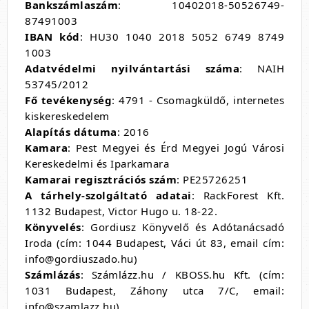
Bankszámlaszám
: 10402018-50526749-
87491003
IBAN kód
: HU30 1040 2018 5052 6749 8749
1003
Adatvédelmi nyilvántartási száma
: NAIH
53745/2012
Fő tevékenység
: 4791 - Csomagküldő, internetes
kiskereskedelem
Alapítás dátuma
: 2016
Kamara
: Pest Megyei és Érd Megyei Jogú Városi
Kereskedelmi és Iparkamara
Kamarai regisztrációs szám
: PE25726251
A tárhely-szolgáltató adatai
:
RackForest Kft.
1132 Budapest, Victor Hugo u. 18-22.
Könyvelés
: Gordiusz Könyvelő és Adótanácsadó
Iroda (cím: 1044 Budapest, Váci út 83, email cím:
info@gordiuszado.hu)
Számlázás
: Számlázz.hu / KBOSS.hu Kft. (cím:
1031 Budapest, Záhony utca 7/C, email:
info@szamlazz.hu)