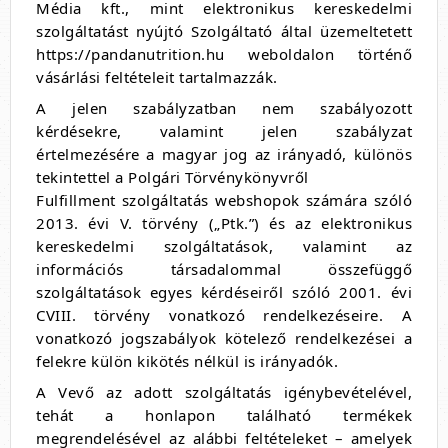
Média kft., mint elektronikus kereskedelmi
szolgáltatást nyújtó Szolgáltató által üzemeltetett
https://pandanutrition.hu weboldalon történő
vásárlási feltételeit tartalmazzák.
A jelen szabályzatban nem szabályozott
kérdésekre, valamint jelen szabályzat
értelmezésére a magyar jog az irányadó, különös
tekintettel a Polgári Törvénykönyvről
Fulfillment szolgáltatás webshopok számára szóló
2013. évi V. törvény („Ptk.”) és az elektronikus
kereskedelmi szolgáltatások, valamint az
információs társadalommal összefüggő
szolgáltatások egyes kérdéseiről szóló 2001. évi
CVIII. törvény vonatkozó rendelkezéseire. A
vonatkozó jogszabályok kötelező rendelkezései a
felekre külön kikötés nélkül is irányadók.
A Vevő az adott szolgáltatás igénybevételével,
tehát a honlapon található termékek
megrendelésével az alábbi feltételeket – amelyek