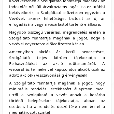
következtében a Szolgáltató fenntartja magának az
indokolás nélküli árváltoztatás jogát. Ha ez utóbbi
bekövetkezik, a Szolgáltató előzetesen egyeztet a
Vevővel, akinek lehetőséget biztosít az új ár
elfogadására vagy a vásárlástól történő elállásra.
Nagyobb összegű vásárlás, megrendelés esetén a
Szolgáltató fenntartja magának a jogot, hogy a
Vevővel egyeztetve előlegfizetést kérjen.
Amennyiben akciós ár kerül bevezetésre,
Szolgáltató teljes körűen tájékoztatja a
Felhasználókat az akció időtartamáról. A
webáruház termékeivel kapcsolatos akciók csak az
adott akció(k) visszavonásáig érvényesek!
A Szolgáltató fenntartja magának a jogot, hogy
minimális rendelési értékhatárt állapítson meg.
Erről a Szolgáltató a Vevőt annak a kosárba
történő belépésekor tájékoztatja, abban az
esetben, ha a rendelés összértéke nem éri el a
meghatározott szintet.