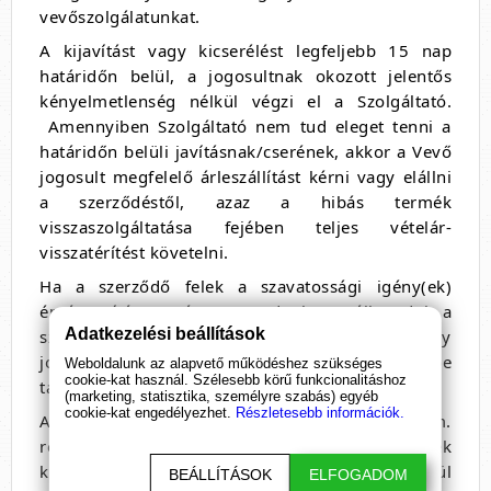
vevőszolgálatunkat.
A kijavítást vagy kicserélést legfeljebb 15 nap
határidőn belül, a jogosultnak okozott jelentős
kényelmetlenség nélkül végzi el a Szolgáltató.
Amennyiben Szolgáltató nem tud eleget tenni a
határidőn belüli javításnak/cserének, akkor a Vevő
jogosult megfelelő árleszállítást kérni vagy elállni
a szerződéstől, azaz a hibás termék
visszaszolgáltatása fejében teljes vételár-
visszatérítést követelni.
Ha a szerződő felek a szavatossági igény(ek)
érvényesítése során nem tudnak megállapodni, a
Adatkezelési beállítások
szerződésszegés tényének és a szavatossági igény
jogosságának kimondása bírósági hatáskörbe
Weboldalunk az alapvető működéshez szükséges
cookie-kat használ. Szélesebb körű funkcionalitáshoz
tartozik.
(marketing, statisztika, személyre szabás) egyéb
cookie-kat engedélyezhet.
Részletesebb információk.
A távollevők között kötött 17/1999. (II. 5.) Korm.
rendelet 4. § - a alapján a Vevő a termék
kézhezvételétől számított nyolc munkanapon belül
BEÁLLÍTÁSOK
ELFOGADOM