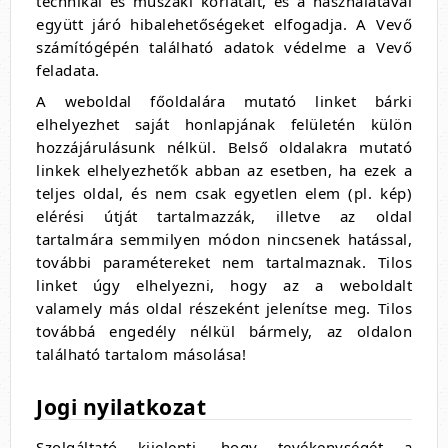
technikai és műszaki korlátait, és a használatával
együtt járó hibalehetőségeket elfogadja. A Vevő
számítógépén található adatok védelme a Vevő
feladata.
A weboldal főoldalára mutató linket bárki
elhelyezhet saját honlapjának felületén külön
hozzájárulásunk nélkül. Belső oldalakra mutató
linkek elhelyezhetők abban az esetben, ha ezek a
teljes oldal, és nem csak egyetlen elem (pl. kép)
elérési útját tartalmazzák, illetve az oldal
tartalmára semmilyen módon nincsenek hatással,
további paramétereket nem tartalmaznak. Tilos
linket úgy elhelyezni, hogy az a weboldalt
valamely más oldal részeként jelenítse meg. Tilos
továbbá engedély nélkül bármely, az oldalon
található tartalom másolása!
Jogi nyilatkozat
Szolgáltató kijelenti, hogy tevékenységét a