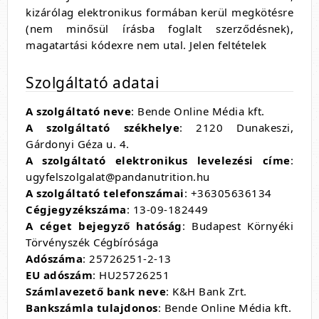
kizárólag elektronikus formában kerül megkötésre
(nem minősül írásba foglalt szerződésnek),
magatartási kódexre nem utal. Jelen feltételek
Szolgáltató adatai
A szolgáltató neve
: Bende Online Média kft.
A szolgáltató székhelye
: 2120 Dunakeszi,
Gárdonyi Géza u. 4.
A szolgáltató elektronikus levelezési címe
:
ugyfelszolgalat@pandanutrition.hu
A szolgáltató telefonszámai
: +36305636134
Cégjegyzékszáma
: 13-09-182449
A céget bejegyző hatóság
: Budapest Környéki
Törvényszék Cégbírósága
Adószáma
: 25726251-2-13
EU adószám
: HU25726251
Számlavezető bank neve
: K&H Bank Zrt.
Bankszámla tulajdonos
: Bende Online Média kft.