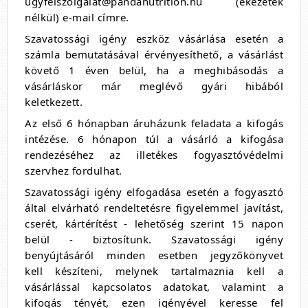
ügyfélszolgálat@pandanutrition.hu (ékezetek
nélkül) e-mail címre.
Szavatossági igény eszköz vásárlása esetén a
számla bemutatásával érvényesíthető, a vásárlást
követő 1 éven belül, ha a meghibásodás a
vásárláskor már meglévő gyári hibából
keletkezett.
Az első 6 hónapban áruházunk feladata a kifogás
intézése. 6 hónapon túl a vásárló a kifogása
rendezéséhez az illetékes fogyasztóvédelmi
szervhez fordulhat.
Szavatossági igény elfogadása esetén a fogyasztó
által elvárható rendeltetésre figyelemmel javítást,
cserét, kártérítést - lehetőség szerint 15 napon
belül - biztosítunk. Szavatossági igény
benyújtásáról minden esetben jegyzőkönyvet
kell készíteni, melynek tartalmaznia kell a
vásárlással kapcsolatos adatokat, valamint a
kifogás tényét, ezen igényével keresse fel