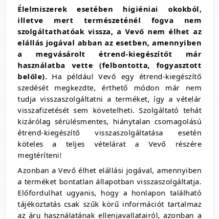
Élelmiszerek esetében higiéniai okokból,
illetve mert természeténél fogva nem
szolgáltathatóak vissza, a Vevő nem élhet az
elállás jogával abban az esetben, amennyiben
a megvásárolt étrend-kiegészítőt már
használatba vette (felbontotta, fogyasztott
belőle).
Ha például Vevő egy étrend-kiegészítő
szedését megkezdte, érthető módon már nem
tudja visszaszolgáltatni a terméket, így a vételár
visszafizetését sem követelheti. Szolgáltató tehát
kizárólag sérülésmentes, hiánytalan csomagolású
étrend-kiegészítő visszaszolgáltatása esetén
köteles a teljes vételárat a Vevő részére
megtéríteni!
Azonban a Vevő élhet elállási jogával, amennyiben
a terméket bontatlan állapotban visszaszolgáltatja.
Előfordulhat ugyanis, hogy a honlapon található
tájékoztatás csak szűk körű információt tartalmaz
az áru használatának ellenjavallatairól, azonban a