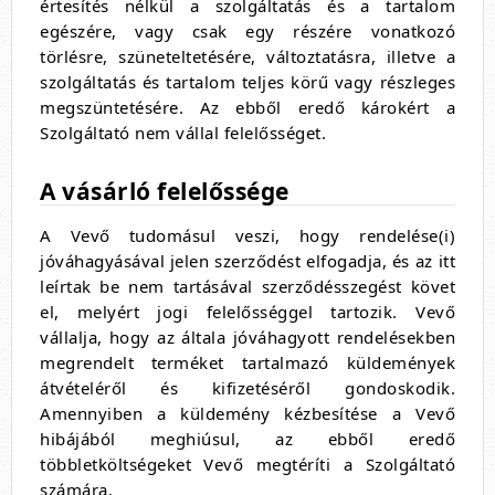
értesítés nélkül a szolgáltatás és a tartalom
egészére, vagy csak egy részére vonatkozó
törlésre, szüneteltetésére, változtatásra, illetve a
szolgáltatás és tartalom teljes körű vagy részleges
megszüntetésére. Az ebből eredő károkért a
Szolgáltató nem vállal felelősséget.
A vásárló felelőssége
A Vevő tudomásul veszi, hogy rendelése(i)
jóváhagyásával jelen szerződést elfogadja, és az itt
leírtak be nem tartásával szerződésszegést követ
el, melyért jogi felelősséggel tartozik. Vevő
vállalja, hogy az általa jóváhagyott rendelésekben
megrendelt terméket tartalmazó küldemények
átvételéről és kifizetéséről gondoskodik.
Amennyiben a küldemény kézbesítése a Vevő
hibájából meghiúsul, az ebből eredő
többletköltségeket Vevő megtéríti a Szolgáltató
számára.