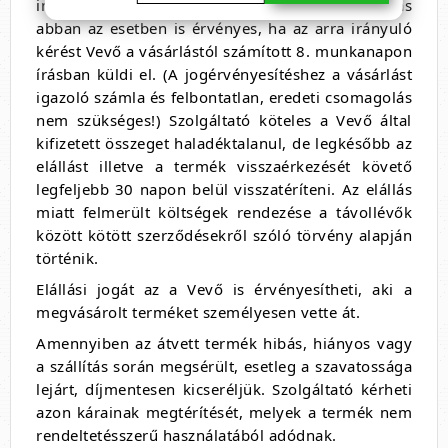
indokolás nélkül elállhat a vásárlástól
.
Az elállás
abban az esetben is érvényes, ha az arra irányuló
kérést Vevő a vásárlástól számított 8. munkanapon
írásban küldi el. (A jogérvényesítéshez a vásárlást
igazoló számla és felbontatlan, eredeti csomagolás
nem szükséges!) Szolgáltató köteles a Vevő által
kifizetett összeget haladéktalanul, de legkésőbb az
elállást illetve a termék visszaérkezését követő
legfeljebb 30 napon belül visszatéríteni. Az elállás
miatt felmerült költségek rendezése a távollévők
között kötött szerződésekről szóló törvény alapján
történik.
Elállási jogát az a Vevő is érvényesítheti, aki a
megvásárolt terméket személyesen vette át.
Amennyiben az átvett termék hibás, hiányos vagy
a szállítás során megsérült, esetleg a szavatossága
lejárt, díjmentesen kicseréljük. Szolgáltató kérheti
azon kárainak megtérítését, melyek a termék nem
rendeltetésszerű használatából adódnak.