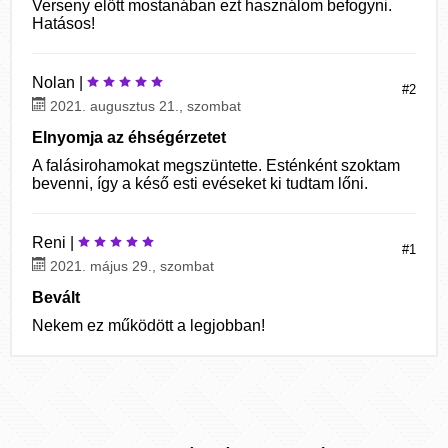
Verseny előtt mostanában ezt használom befogyni.
Hatásos!
Nolan |
#2
2021. augusztus 21., szombat
Elnyomja az éhségérzetet
A falásirohamokat megszüntette. Esténként szoktam
bevenni, így a késő esti evéseket ki tudtam lőni.
Reni |
#1
2021. május 29., szombat
Bevált
Nekem ez működött a legjobban!