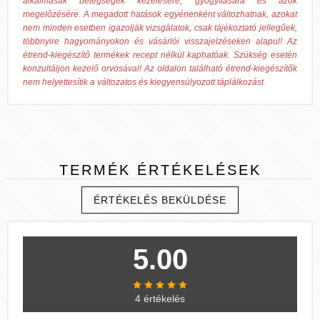
alkalmasak betegségek kezelésére, gyógyítására és azok
megelőzésére. A megadott hatások egyénenként változhatnak, azokat
nem minden esetben igazolják vizsgálatok, csak tájékoztató jellegűek,
többnyire hagyományokon és vásárlói visszajelzéseken alapul! Az
étrend-kiegészítő termékek recept nélkül kaphatóak. Szükség esetén
konzultáljon kezelő orvosával! Az oldalon található étrend-kiegészítők
nem helyettesítik a változatos és kiegyensúlyozott táplálkozást.
TERMÉK
ÉRTÉKELÉSEK
ÉRTÉKELÉS BEKÜLDÉSE
5.00
4 értékelés