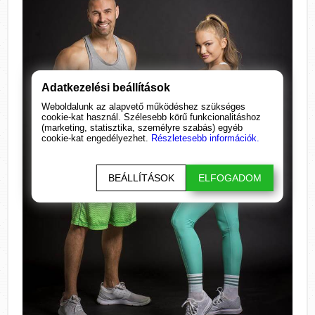
Adatkezelési beállítások
Weboldalunk az alapvető működéshez szükséges
cookie-kat használ. Szélesebb körű funkcionalitáshoz
(marketing, statisztika, személyre szabás) egyéb
cookie-kat engedélyezhet.
Részletesebb információk.
BEÁLLÍTÁSOK
ELFOGADOM