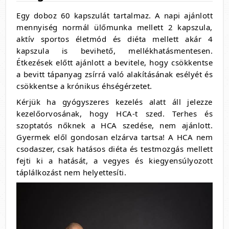
Egy doboz 60 kapszulát tartalmaz. A napi ajánlott
mennyiség normál ülőmunka mellett 2 kapszula,
aktív sportos életmód és diéta mellett akár 4
kapszula is bevihető, mellékhatásmentesen.
Étkezések előtt ajánlott a bevitele, hogy csökkentse
a bevitt tápanyag zsírrá való alakításának esélyét és
csökkentse a krónikus éhségérzetet.
Kérjük ha gyógyszeres kezelés alatt áll jelezze
kezelőorvosának, hogy HCA-t szed. Terhes és
szoptatós nőknek a HCA szedése, nem ajánlott.
Gyermek elől gondosan elzárva tartsa! A HCA nem
csodaszer, csak hatásos diéta és testmozgás mellett
fejti ki a hatását, a vegyes és kiegyensúlyozott
táplálkozást nem helyettesíti.