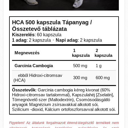
HCA 500 kapszula Tápanyag /
Összetevő táblázata
Kiszerelés
: 60 kapszula
1 adag
: 2 kapszula
Napi adag
: 2 kapszula
1
2
Megnevezés
kapszula
kapszula
Garcinia Cambogia
500 mg
1 g
ebből Hidroxi-citromsav
300 mg
600 mg
(HCA)
Összetevők
: Garcinia cambogia kéreg kivonat (60%
Hidroxi-citromsav tartalommal), Kapszulahéj [Zselatin],
Tömegnövelő szer (Maltodextrin), Csomósodásgátló
anyagok Magnézium zsírsavakkal alkotott sói,
Szilícium -dioxid, Kálcium ortofoszforsavval alkotott sói.
Figyelem! Az általunk forgalmazott étrend-kiegészítő termékek nem