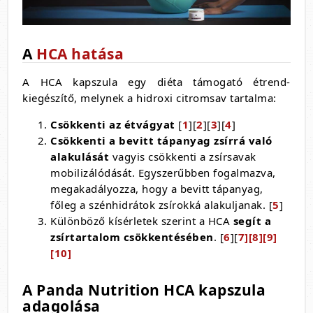
A
HCA hatása
A HCA kapszula egy diéta támogató étrend-
kiegészítő, melynek a hidroxi citromsav tartalma:
Csökkenti az étvágyat
[
1
][
2
][
3
][
4
]
Csökkenti a bevitt tápanyag zsírrá való
alakulását
vagyis csökkenti a zsírsavak
mobilizálódását. Egyszerűbben fogalmazva,
megakadályozza, hogy a bevitt tápanyag,
főleg a szénhidrátok zsírokká alakuljanak. [
5
]
Különböző kísérletek szerint a HCA
segít a
zsírtartalom csökkentésében
. [
6
][
7
]
[
8
][
9
]
[
10
]
A Panda Nutrition HCA kapszula
adagolása