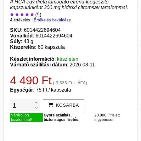
A HCA egy diéta támogató étrend-kiegészítő,
kapszulánként 300 mg hidroxi citromsav tartalommal.
(5)
4 értékelés
|
Értékelés beküldése
SKU:
6014422694604
Vonalkód:
6014422694604
Súly:
43 g
Kiszerelés:
60 kapszula
Készlet információ
:
készleten
Várható szállítási dátum
: 2026-08-11
4 490 Ft
( 3 535 Ft + ÁFA)
Egységár:
75 Ft / kapszula
KOSÁRBA
Várároljon
Gyors szállítás,
20.000 Ft felett
bizalommal!
biztonságos fizetés.
ingyenesen.