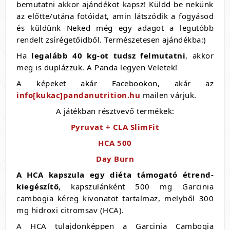
bemutatni akkor ajándékot kapsz! Küldd be nekünk
az előtte/utána fotóidat, amin látszódik a fogyásod
és küldünk Neked még egy adagot a legutóbb
rendelt zsírégetőidből. Természetesen ajándékba:)
Ha
legalább 40 kg-ot tudsz felmutatni
, akkor
meg is duplázzuk. A Panda legyen Veletek!
A képeket akár Facebookon, akár az
info[kukac]pandanutrition.hu
mailen várjuk.
A játékban résztvevő termékek:
Pyruvat + CLA SlimFit
HCA 500
Day Burn
A HCA kapszula egy diéta támogató étrend-
kiegészítő
, kapszulánként 500 mg Garcinia
cambogia kéreg kivonatot tartalmaz, melyből 300
mg hidroxi citromsav (HCA).
A HCA tulajdonképpen a Garcinia Cambogia