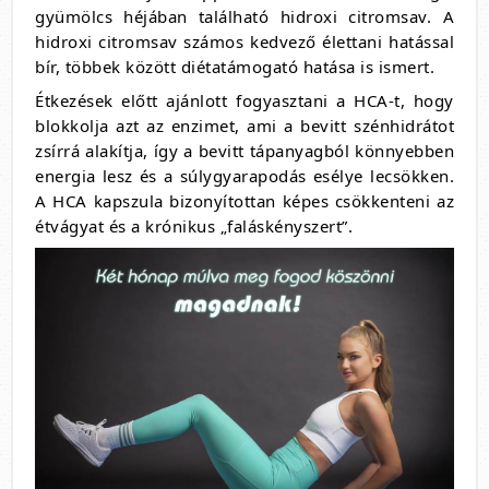
gyümölcs héjában található hidroxi citromsav. A
hidroxi citromsav számos kedvező élettani hatással
bír, többek között diétatámogató hatása is ismert.
Étkezések előtt ajánlott fogyasztani a HCA-t, hogy
blokkolja azt az enzimet, ami a bevitt szénhidrátot
zsírrá alakítja, így a bevitt tápanyagból könnyebben
energia lesz és a súlygyarapodás esélye lecsökken.
A HCA kapszula bizonyítottan képes csökkenteni az
étvágyat és a krónikus „faláskényszert”.