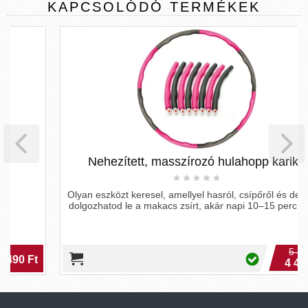
KAPCSOLÓDÓ
TERMÉKEK
Nehezített, masszírozó hulahopp karika
Olyan eszközt keresel, amellyel hasról, csípőről és derékról
dolgozhatod le a makacs zsírt, akár napi 10–15 perc alatt?
5 490 Ft
4 490 Ft