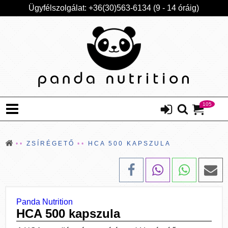
Ügyfélszolgálat: +36(30)563-6134 (9 - 14 óráig)
105
ZSÍRÉGETŐ
HCA 500 KAPSZULA
Panda Nutrition
HCA 500 kapszula