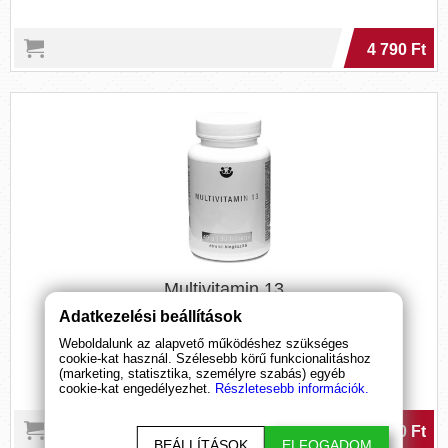
4 790 Ft
Multivitamin 13
(30 tabletta)
Adatkezelési beállítások
Weboldalunk az alapvető működéshez szükséges
Multivitamin készítmény 13 vitamin és 11 ásványi anyag
cookie-kat használ. Szélesebb körű funkcionalitáshoz
felhasználásával.
(marketing, statisztika, személyre szabás) egyéb
cookie-kat engedélyezhet.
Részletesebb információk.
1 990 Ft
BEÁLLÍTÁSOK
ELFOGADOM