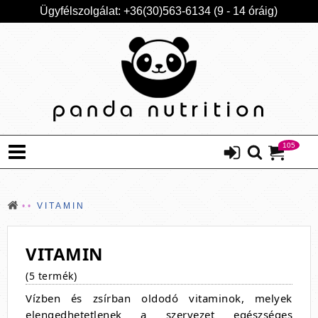
Ügyfélszolgálat: +36(30)563-6134 (9 - 14 óráig)
105
VITAMIN
VITAMIN
(5 termék)
Vízben és zsírban oldodó vitaminok, melyek
elengedhetetlenek a szervezet egészséges