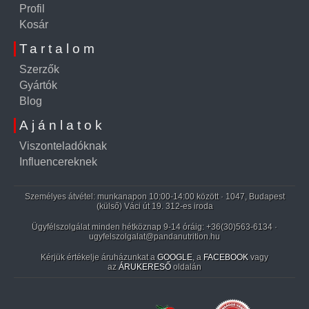
Profil
Kosár
Tartalom
Szerzők
Gyártók
Blog
Ajánlatok
Viszonteladóknak
Influencereknek
Személyes átvétel: munkanapon 10:00-14:00 között · 1047, Budapest
(külső) Váci út 19. 312-es iroda
Ügyfélszolgálat minden hétköznap 9-14 óráig:
+36(30)563-6134
·
ugyfelszolgalat@pandanutrition.hu
Kérjük értékelje áruházunkat a
GOOGLE
, a
FACEBOOK
vagy
az
ÁRUKERESŐ
oldalán