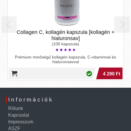
Collagen C, kollagén kapszula [kollagén +
hialuronsav]
(100 kapszula)
Prémium minőségű kollagén kapszula, C-vitaminnal és
hialuronsavval
4 290 Ft
Információk
Rólunk
Kapcsolat
Impresszum
ÁSZF