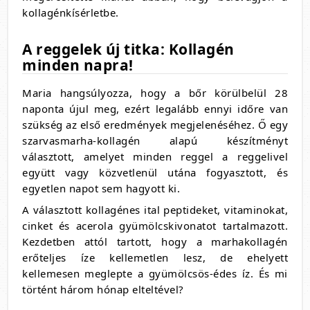
kollagénkísérletbe.
A reggelek új titka: Kollagén
minden napra!
Maria hangsúlyozza, hogy a bőr körülbelül 28
naponta újul meg, ezért legalább ennyi időre van
szükség az első eredmények megjelenéséhez. Ő egy
szarvasmarha-kollagén alapú készítményt
választott, amelyet minden reggel a reggelivel
együtt vagy közvetlenül utána fogyasztott, és
egyetlen napot sem hagyott ki.
A választott kollagénes ital peptideket, vitaminokat,
cinket és acerola gyümölcskivonatot tartalmazott.
Kezdetben attól tartott, hogy a marhakollagén
erőteljes íze kellemetlen lesz, de ehelyett
kellemesen meglepte a gyümölcsös-édes íz. És mi
történt három hónap elteltével?