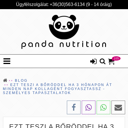
Ügyfélszolgálat: +36(30)563-6134 (9 - 14 óráig)
105
BLOG
EZT TESZI A BŐRÖDDEL HA 3 HÓNAPON ÁT
MINDEN NAP KOLLAGÉNT FOGYASZTASSZ -
SZEMÉLYES TAPASZTALATOK
EZT TESZI A BŐRÖDDEL HA 3