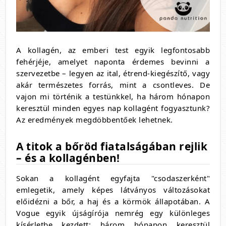
A kollagén, az emberi test egyik legfontosabb
fehérjéje, amelyet naponta érdemes bevinni a
szervezetbe – legyen az ital, étrend-kiegészítő, vagy
akár természetes forrás, mint a csontleves. De
vajon mi történik a testünkkel, ha három hónapon
keresztül minden egyes nap kollagént fogyasztunk?
Az eredmények megdöbbentőek lehetnek.
A titok a bőröd fiatalságában rejlik
– és a kollagénben!
Sokan a kollagént egyfajta "csodaszerként"
emlegetik, amely képes látványos változásokat
előidézni a bőr, a haj és a körmök állapotában. A
Vogue egyik újságírója nemrég egy különleges
kísérletbe kezdett: három hónapon keresztül