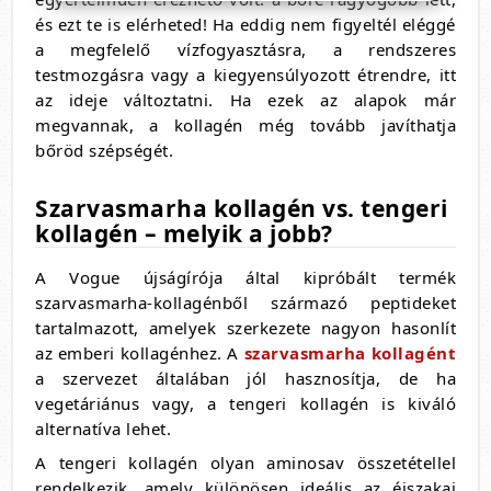
és ezt te is elérheted! Ha eddig nem figyeltél eléggé
a megfelelő vízfogyasztásra, a rendszeres
testmozgásra vagy a kiegyensúlyozott étrendre, itt
az ideje változtatni. Ha ezek az alapok már
megvannak, a kollagén még tovább javíthatja
bőröd szépségét.
Szarvasmarha kollagén vs. tengeri
kollagén – melyik a jobb?
A Vogue újságírója által kipróbált termék
szarvasmarha-kollagénből származó peptideket
tartalmazott, amelyek szerkezete nagyon hasonlít
az emberi kollagénhez. A
szarvasmarha kollagént
a szervezet általában jól hasznosítja, de ha
vegetáriánus vagy, a tengeri kollagén is kiváló
alternatíva lehet.
A tengeri kollagén olyan aminosav összetétellel
rendelkezik, amely különösen ideális az éjszakai