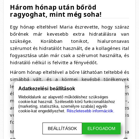
Három hónap után bőröd
ragyoghat, mint még soha!
Egy hónap elteltével Maria észrevette, hogy száraz
bőrének már kevesebb extra hidratálásra van
szüksége. Korábban tonikot, hialuronsavas
szérumot és hidratálót használt, de a kollagénes ital
fogyasztása után már csak a szérumot használta, és
hidratáló nélkül is felvitte a fényvédőt.
Három hónap elteltével a bőre láthatóan teltebbé és
simábbá vált, és a körmei kevésbé törékenyek
lettek. Maria hangsúlyozta, hogy egészséges
Adatkezelési beállítások
életmódot folytat – jól táplálkozik, rendszeresen
Weboldalunk az alapvető működéshez szükséges
mozog, és naponta legalább két liter vizet iszik –,
cookie-kat használ. Szélesebb körű funkcionalitáshoz
(marketing, statisztika, személyre szabás) egyéb
amelyek mind hozzájárulnak a bőr egészséges
cookie-kat engedélyezhet.
Részletesebb információk.
vérkeringéséhez és a kollagénszintézis
fokozásához.
BEÁLLÍTÁSOK
ELFOGADOM
Mindezek ellenére a kollagén szedésének hatása
egyértelműen érezhető volt: a bőre ragyogóbb lett,