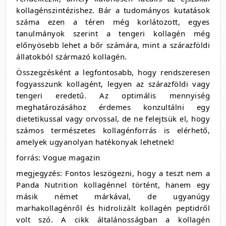
kollagénszintézishez. Bár a tudományos kutatások
száma ezen a téren még korlátozott, egyes
tanulmányok szerint a tengeri kollagén még
előnyösebb lehet a bőr számára, mint a szárazföldi
állatokból származó kollagén.
Összegzésként a legfontosabb, hogy rendszeresen
fogyasszunk kollagént, legyen az szárazföldi vagy
tengeri eredetű. Az optimális mennyiség
meghatározásához érdemes konzultálni egy
dietetikussal vagy orvossal, de ne felejtsük el, hogy
számos természetes kollagénforrás is elérhető,
amelyek ugyanolyan hatékonyak lehetnek!
forrás: Vogue magazin
megjegyzés: Fontos leszögezni, hogy a teszt nem a
Panda Nutrition kollagénnel történt, hanem egy
másik német márkával, de ugyanúgy
marhakollagénről és hidrolizált kollagén peptidről
volt szó. A cikk általánosságban a kollagén