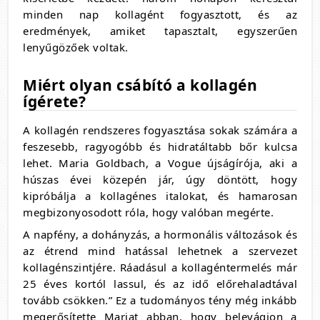
minden nap kollagént fogyasztott, és az
eredmények, amiket tapasztalt, egyszerűen
lenyűgözőek voltak.
Miért olyan csábító a kollagén
ígérete?
A kollagén rendszeres fogyasztása sokak számára a
feszesebb, ragyogóbb és hidratáltabb bőr kulcsa
lehet. Maria Goldbach, a Vogue újságírója, aki a
húszas évei közepén jár, úgy döntött, hogy
kipróbálja a kollagénes italokat, és hamarosan
megbizonyosodott róla, hogy valóban megérte.
A napfény, a dohányzás, a hormonális változások és
az étrend mind hatással lehetnek a szervezet
kollagénszintjére. Ráadásul a kollagéntermelés már
25 éves kortól lassul, és az idő előrehaladtával
tovább csökken.” Ez a tudományos tény még inkább
megerősítette Mariat abban, hogy belevágjon a