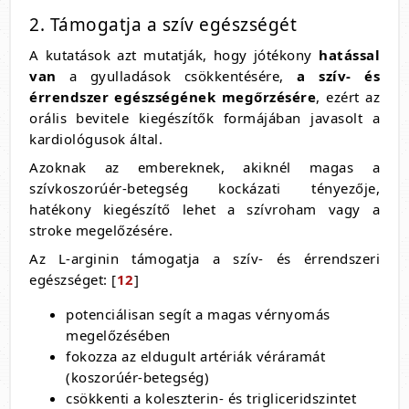
2. Támogatja a szív egészségét
A kutatások azt mutatják, hogy jótékony
hatással
van
a gyulladások csökkentésére,
a szív- és
érrendszer egészségének megőrzésére
, ezért az
orális bevitele kiegészítők formájában javasolt a
kardiológusok által.
Azoknak az embereknek, akiknél magas a
szívkoszorúér-betegség kockázati tényezője,
hatékony kiegészítő lehet a szívroham vagy a
stroke megelőzésére.
Az L-arginin támogatja a szív- és érrendszeri
egészséget: [
12
]
potenciálisan segít a magas vérnyomás
megelőzésében
fokozza az eldugult artériák véráramát
(koszorúér-betegség)
csökkenti a koleszterin- és trigliceridszintet