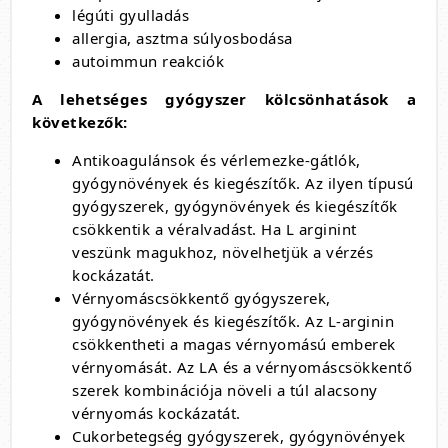
légúti gyulladás
allergia, asztma súlyosbodása
autoimmun reakciók
A lehetséges gyógyszer kölcsönhatások a
következők:
Antikoagulánsok és vérlemezke-gátlók,
gyógynövények és kiegészítők. Az ilyen típusú
gyógyszerek, gyógynövények és kiegészítők
csökkentik a véralvadást. Ha L arginint
veszünk magukhoz, növelhetjük a vérzés
kockázatát.
Vérnyomáscsökkentő gyógyszerek,
gyógynövények és kiegészítők. Az L-arginin
csökkentheti a magas vérnyomású emberek
vérnyomását. Az LA és a vérnyomáscsökkentő
szerek kombinációja növeli a túl alacsony
vérnyomás kockázatát.
Cukorbetegség gyógyszerek, gyógynövények