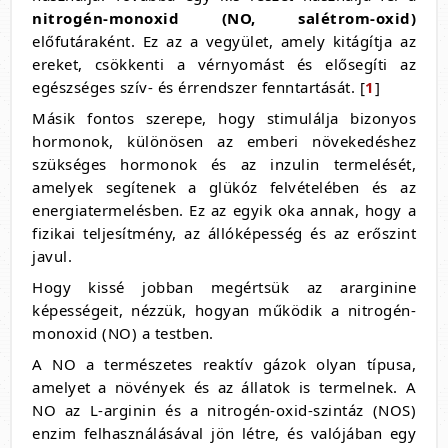
nitrogén-monoxid (NO, salétrom-oxid)
előfutáraként. Ez az a vegyület, amely kitágítja az
ereket, csökkenti a vérnyomást és elősegíti az
egészséges szív- és érrendszer fenntartását. [
1
]
Másik fontos szerepe, hogy stimulálja bizonyos
hormonok, különösen az emberi növekedéshez
szükséges hormonok és az inzulin termelését,
amelyek segítenek a glükóz felvételében és az
energiatermelésben. Ez az egyik oka annak, hogy a
fizikai teljesítmény, az állóképesség és az erőszint
javul.
Hogy kissé jobban megértsük az ararginine
képességeit, nézzük, hogyan működik a nitrogén-
monoxid (NO) a testben.
A NO a természetes reaktív gázok olyan típusa,
amelyet a növények és az állatok is termelnek. A
NO az L-arginin és a nitrogén-oxid-szintáz (NOS)
enzim felhasználásával jön létre, és valójában egy