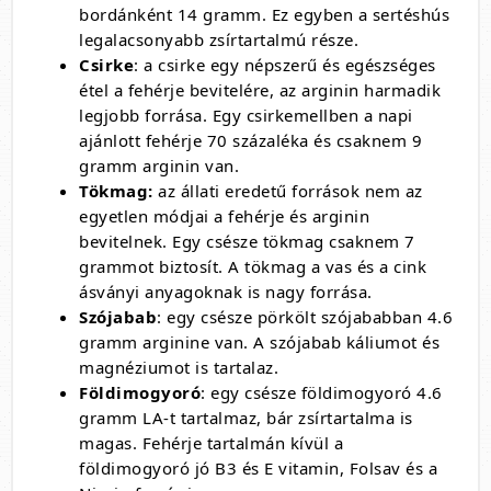
bordánként 14 gramm. Ez egyben a sertéshús
legalacsonyabb zsírtartalmú része.
Csirke
: a csirke egy népszerű és egészséges
étel a fehérje bevitelére, az arginin harmadik
legjobb forrása. Egy csirkemellben a napi
ajánlott fehérje 70 százaléka és csaknem 9
gramm arginin van.
Tökmag:
az állati eredetű források nem az
egyetlen módjai a fehérje és arginin
bevitelnek. Egy csésze tökmag csaknem 7
grammot biztosít. A tökmag a vas és a cink
ásványi anyagoknak is nagy forrása.
Szójabab
: egy csésze pörkölt szójababban 4.6
gramm arginine van. A szójabab káliumot és
magnéziumot is tartalaz.
Földimogyoró
: egy csésze földimogyoró 4.6
gramm LA-t tartalmaz, bár zsírtartalma is
magas. Fehérje tartalmán kívül a
földimogyoró jó B3 és E vitamin, Folsav és a