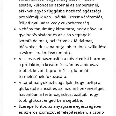
esetén, különösen azoknál az embereknél,
akiknek egyéb függésbe hozható egészségi
problémájuk van - például rossz véráramlás,
ízületi gyulladás vagy cukorbetegség.
Néhány tanulmány kimutatta, hogy növeli a
gyalogtávolságot és az alsó végtagok
izomfájdalmait, beleértve az fájdalmas,
időszakos duzzanatot (a láb ereinek szűkülése
a zsíros lerakódások miatt).
A szervezet hasznosítja a növekedési hormon,
a prolaktin, a kreatin és számos aminosav -
többek között L-prolin és L-glutamát -
termelésének fokozására.
A tanulmányok azt sugallják, hogy javítja a
glükóztoleranciát és az inzulinérzékenységet,
hasonlóan a testmozgáshoz, azáltal, hogy
több glükózt enged be a sejtekbe.
Szerepe fontos az anyagcsere egészségében
és az erős izomszövet felépítésében, a csont-