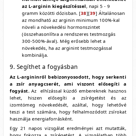
az L-arginin kiegészítéssel
, napi 5 - 9
gramm közötti dózisban. [
38
][
39
] Általánosan
az mondható az arginin minimum 100%-kal
növeli a növekedési hormonszintet
(összehasonlítva a rendszeres testmozgás
300-500%-ával). Még erősebb lehet a
növekedés, ha az arginint testmozgással
kombinálja.
9. Segíthet a fogyásban
Az L-argininről bebizonyosodott, hogy serkenti
a zsír anyagcserét, ami viszont elősegíti a
fogyást.
Az elhízással küzdő embereknek hasznos
lehet, hiszen elősegíti a zsírégetést és az
izomtömeg növekedését, azáltal, hogy lehetővé
teszi a test számára, hogy felhalmozódott zsírokat
használja energiaforrásként.
Egy 21 napos vizsgálat eredményei azt mutatták,
hogy fokozza a zsírégetést. A vizsgálatban több