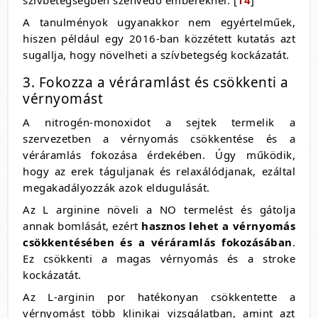
szívbetegségben szenvedő embereknél. [
14
]
A tanulményok ugyanakkor nem egyértelműek,
hiszen például egy 2016-ban közzétett kutatás azt
sugallja, hogy növelheti a szívbetegség kockázatát.
3. Fokozza a véráramlást és csökkenti a
vérnyomást
A nitrogén-monoxidot a sejtek termelik a
szervezetben a vérnyomás csökkentése és a
véráramlás fokozása érdekében. Úgy működik,
hogy az erek táguljanak és relaxálódjanak, ezáltal
megakadályozzák azok eldugulását.
Az L arginine növeli a NO termelést és gátolja
annak bomlását, ezért
hasznos lehet a vérnyomás
csökkentésében és a véráramlás fokozásában
.
Ez csökkenti a magas vérnyomás és a stroke
kockázatát.
Az L-arginin por hatékonyan csökkentette a
vérnyomást több klinikai vizsgálatban, amint azt