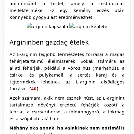
ammóniától a testét, amely a testmozgás
mellékterméke. Ez egy kemény edzés után
könnyebb gyógyulást eredményezhet.
Argininben gazdag ételek
Az L-arginin legjobb természetes forrásai a magas
fehérjetartalmú élelmiszerek. Sokak számára az
állati fehérjék, például a vörös hús (marhahús), a
csirke- és pulykamell, a sertés karaj és a
tejtermékek lehetnek az L-arginin elsődleges
forrásai. [
40
]
Azok számára, akik nem esznek húst, az L-arginint
tartalmazó növényi eredetű fehérjék között a
lencse, a csicseriborsó, a földimogyoró, a tökmag
és a szójabab található.
Néhány oka annak, ha valakinek nem optimális