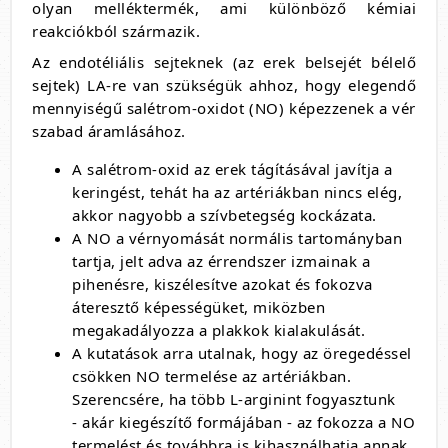
olyan melléktermék, ami különböző kémiai
reakciókból származik.
Az endotéliális sejteknek (az erek belsejét bélelő
sejtek) LA-re van szükségük ahhoz, hogy elegendő
mennyiségű salétrom-oxidot (NO) képezzenek a vér
szabad áramlásához.
A salétrom-oxid az erek tágításával javítja a
keringést, tehát ha az artériákban nincs elég,
akkor nagyobb a szívbetegség kockázata.
A NO a vérnyomását normális tartományban
tartja, jelt adva az érrendszer izmainak a
pihenésre, kiszélesítve azokat és fokozva
áteresztő képességüket, miközben
megakadályozza a plakkok kialakulását.
A kutatások arra utalnak, hogy az öregedéssel
csökken NO termelése az artériákban.
Szerencsére, ha több L-arginint fogyasztunk
- akár kiegészítő formájában - az fokozza a NO
termelést és továbbra is kihasználhatja annak