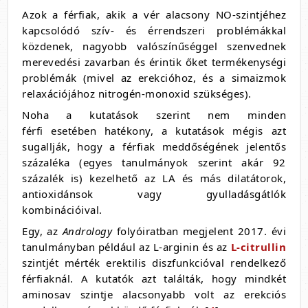
Azok a férfiak, akik a vér alacsony NO-szintjéhez
kapcsolódó szív- és érrendszeri problémákkal
közdenek, nagyobb valószínűséggel szenvednek
merevedési zavarban és érintik őket termékenységi
problémák (mivel az erekcióhoz, és a simaizmok
relaxációjához nitrogén-monoxid szükséges).
Noha a kutatások szerint nem minden
férfi esetében hatékony, a kutatások mégis azt
sugallják, hogy a férfiak meddőségének jelentős
százaléka (egyes tanulmányok szerint akár 92
százalék is) kezelhető az LA és más dilatátorok,
antioxidánsok vagy gyulladásgátlók
kombinációival.
Egy, az
Andrology
folyóiratban megjelent 2017. évi
tanulmányban például az L-arginin és az
L-citrullin
szintjét mérték erektilis diszfunkcióval rendelkező
férfiaknál. A kutatók azt találták, hogy mindkét
aminosav szintje alacsonyabb volt az erekciós