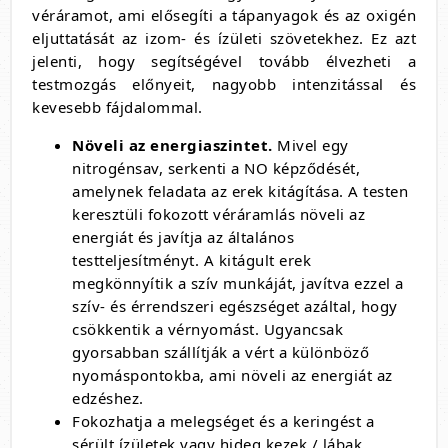
véráramot, ami elősegíti a tápanyagok és az oxigén
eljuttatását az izom- és ízületi szövetekhez. Ez azt
jelenti, hogy segítségével tovább élvezheti a
testmozgás előnyeit, nagyobb intenzitással és
kevesebb fájdalommal.
Növeli az energiaszintet.
Mivel egy
nitrogénsav, serkenti a NO képződését,
amelynek feladata az erek kitágítása. A testen
keresztüli fokozott véráramlás növeli az
energiát és javítja az általános
testteljesítményt. A kitágult erek
megkönnyítik a szív munkáját, javítva ezzel a
szív- és érrendszeri egészséget azáltal, hogy
csökkentik a vérnyomást. Ugyancsak
gyorsabban szállítják a vért a különböző
nyomáspontokba, ami növeli az energiát az
edzéshez.
Fokozhatja a melegséget és a keringést a
sérült ízületek vagy hideg kezek / lábak