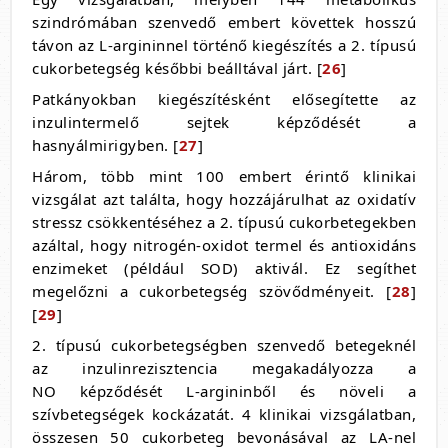
szindrómában szenvedő embert követtek hosszú
távon az L-argininnel történő kiegészítés a 2. típusú
cukorbetegség későbbi beálltával járt. [
26
]
Patkányokban kiegészítésként elősegítette az
inzulintermelő sejtek képződését a
hasnyálmirigyben. [
27
]
Három, több mint 100 embert érintő klinikai
vizsgálat azt találta, hogy hozzájárulhat az oxidatív
stressz csökkentéséhez a 2. típusú cukorbetegekben
azáltal, hogy nitrogén-oxidot termel és antioxidáns
enzimeket (például SOD) aktivál. Ez segíthet
megelőzni a cukorbetegség szövődményeit. [
28
]
[
29
]
2. típusú cukorbetegségben szenvedő betegeknél
az inzulinrezisztencia megakadályozza a
NO képződését L-argininből és növeli a
szívbetegségek kockázatát. 4 klinikai vizsgálatban,
összesen 50 cukorbeteg bevonásával az LA-nel