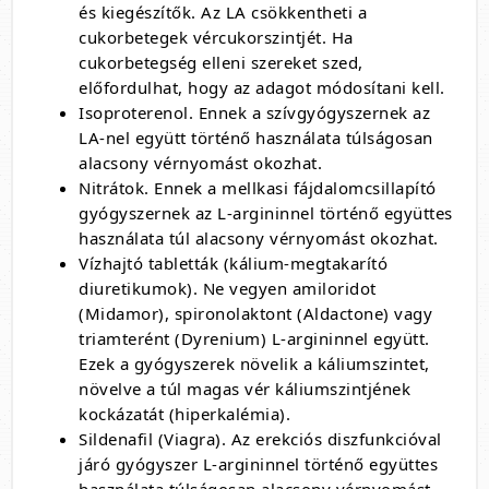
és kiegészítők. Az LA csökkentheti a
cukorbetegek vércukorszintjét. Ha
cukorbetegség elleni szereket szed,
előfordulhat, hogy az adagot módosítani kell.
Isoproterenol. Ennek a szívgyógyszernek az
LA-nel együtt történő használata túlságosan
alacsony vérnyomást okozhat.
Nitrátok. Ennek a mellkasi fájdalomcsillapító
gyógyszernek az L-argininnel történő együttes
használata túl alacsony vérnyomást okozhat.
Vízhajtó tabletták (kálium-megtakarító
diuretikumok). Ne vegyen amiloridot
(Midamor), spironolaktont (Aldactone) vagy
triamterént (Dyrenium) L-argininnel együtt.
Ezek a gyógyszerek növelik a káliumszintet,
növelve a túl magas vér káliumszintjének
kockázatát (hiperkalémia).
Sildenafil (Viagra). Az erekciós diszfunkcióval
járó gyógyszer L-argininnel történő együttes