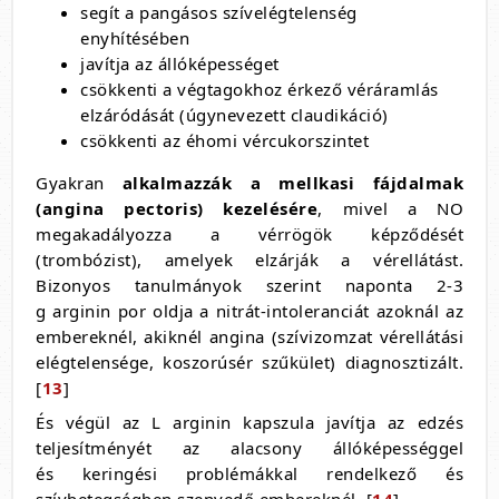
segít a pangásos szívelégtelenség
enyhítésében
javítja az állóképességet
csökkenti a végtagokhoz érkező véráramlás
elzáródását (úgynevezett claudikáció)
csökkenti az éhomi vércukorszintet
Gyakran
alkalmazzák a mellkasi fájdalmak
(angina pectoris) kezelésére
, mivel a NO
megakadályozza a vérrögök képződését
(trombózist), amelyek elzárják a vérellátást.
Bizonyos tanulmányok szerint naponta 2-3
g arginin por oldja a nitrát-intoleranciát azoknál az
embereknél, akiknél angina (szívizomzat vérellátási
elégtelensége, koszorúsér szűkület) diagnosztizált.
[
13
]
És végül az L arginin kapszula javítja az edzés
teljesítményét az alacsony állóképességgel
és keringési problémákkal rendelkező és