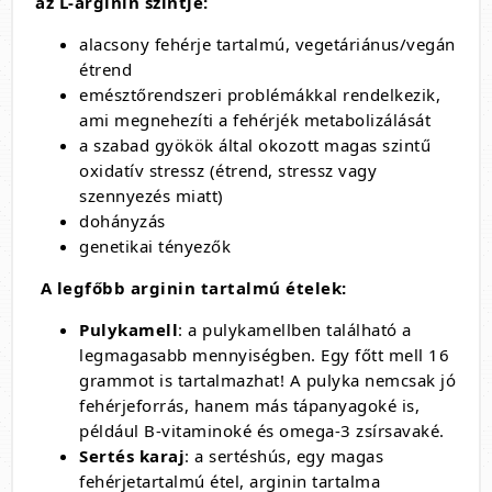
az L-arginin szintje:
alacsony fehérje tartalmú, vegetáriánus/vegán
étrend
emésztőrendszeri problémákkal rendelkezik,
ami megnehezíti a fehérjék metabolizálását
a szabad gyökök által okozott magas szintű
oxidatív stressz (étrend, stressz vagy
szennyezés miatt)
dohányzás
genetikai tényezők
A legfőbb arginin tartalmú ételek:
Pulykamell
: a pulykamellben található a
legmagasabb mennyiségben. Egy főtt mell 16
grammot is tartalmazhat! A pulyka nemcsak jó
fehérjeforrás, hanem más tápanyagoké is,
például B-vitaminoké és omega-3 zsírsavaké.
Sertés karaj
: a sertéshús, egy magas
fehérjetartalmú étel, arginin tartalma