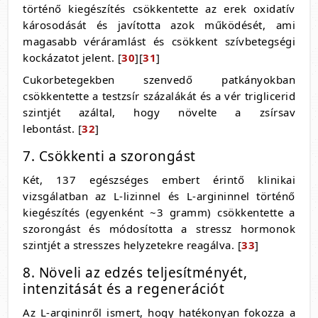
történő kiegészítés csökkentette az erek oxidatív
károsodását és javította azok működését, ami
magasabb véráramlást és csökkent szívbetegségi
kockázatot jelent. [
30
][
31
]
Cukorbetegekben szenvedő patkányokban
csökkentette a testzsír százalákát és a vér triglicerid
szintjét azáltal, hogy növelte a zsírsav
lebontást. [
32
]
7. Csökkenti a szorongást
Két, 137 egészséges embert érintő klinikai
vizsgálatban az L-lizinnel és L-argininnel történő
kiegészítés (egyenként ~3 gramm) csökkentette a
szorongást és módosította a stressz hormonok
szintjét a stresszes helyzetekre reagálva. [
33
]
8. Növeli az edzés teljesítményét,
intenzitását és a regenerációt
Az L-argininről ismert, hogy hatékonyan fokozza a