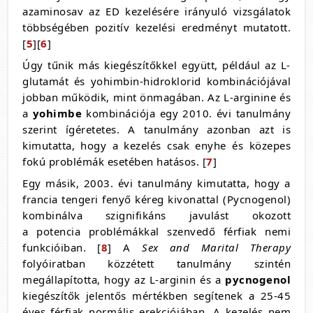
azaminosav az ED kezelésére irányuló vizsgálatok
többségében pozitív kezelési eredményt mutatott.
[
5
][
6
]
Úgy tűnik más kiegészítőkkel együtt, például az L-
glutamát és yohimbin-hidroklorid kombinációjával
jobban működik, mint önmagában. Az L-arginine és
a
yohimbe
kombinációja egy 2010. évi tanulmány
szerint ígéretetes. A tanulmány azonban azt is
kimutatta, hogy a kezelés csak enyhe és közepes
fokú problémák esetében hatásos. [
7
]
Egy másik, 2003. évi tanulmány kimutatta, hogy a
francia tengeri fenyő kéreg kivonattal (Pycnogenol)
kombinálva szignifikáns javulást okozott
a potencia problémákkal szenvedő férfiak nemi
funkcióiban. [
8
] A
Sex and Marital Therapy
folyóiratban közzétett tanulmány szintén
megállapította, hogy az L-arginin és a
pycnogenol
kiegészítők jelentős mértékben segítenek a 25-45
éves férfiak normális erekciójában. A kezelés nem