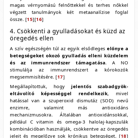
magas vérnyomású felnőttekkel és terhes nőkkel
végzett tanulmányok két metaanalízise foglal
össze. [
15
][
16
]
4. Csökkenti a gyulladásokat és küzd az
öregedés ellen
A szív egészségén túl az egyik elsődleges
előnye a
betegségeket okozó gyulladás elleni küzdelem
és az immunrendszer támagatása
. A NO
stimulálja az immunrendszert a kórokozók
megsemmisítésére. [
17
]
Megállapítottuk, hogy
jelentős szabadgyök-
eltávolító képességgel rendelkezik
, mivel
hatással van a szuperoxid dismutáz (SOD) nevű
enzimre, valamint más antioxidáns
mechanizmusokra. Általában antioxidánsokkal,
például C vitamin és omega-3 halolaj-kapszulák
kombinációban használják, csökkentve az öregedés
jeleit és megelőzve sok krónikus betegséget. [
18
]