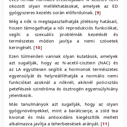
okozott olyan mellékhatásokat, amelyek az ED
gyógyszeres kezelés során előfordulnak. [
9
]
Még a nők is megtapasztalhatják jótékony hatásait,
hiszen támogathatja a női reprodukciós funkciókat,
segíti a szexuális problémák kezelését és
természetes módon javítja a nemi szövetek
keringését. [
10
]
Ezen túlmenően vannak olyan kutatások, amelyek
azt sugallják, hogy az N-acetil-cisztein (NAC) és
az LA együttesen segítik a hormonok természetes
egyensúlyát és helyreállíthatják a normális nemi
funkciókat azoknál a nőknél, akiknél policisztás
petefészek szindróma és ösztrogén egyensúlyhiány
jelentkezik.
Más tanulmányok azt sugallják, hogy az olyan
gyógynövényekkel, mint a barátcserje, a zöld tea
kivonat és más antioxidáns kiegészítők mellett
alkalmazva javítja a teherbeesések arányát. [
11
]