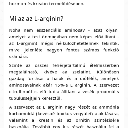
hormon és kreatin termelődésében.
Mi az az L-arginin?
Noha nem esszenciális aminosav - azaz olyan,
amelyet a test önmagában nem képes előállítani -
az L-arginint mégis nélkülözhetetlennek tekintik,
mivel jelenléte nagyon fontos számos funkció
számára.
Szinte az összes fehérjetartalmú élelmiszerben
megtalálható, kivéve aa zselatint. Különösen
gazdag forrásai a halak és a diófélék, amelyek
aminosavainak akár 15%-a L arginin. A szervezet
citrullinból is elő tudja állítani a vesék proximális
tubulussejtjein keresztül.
A szervezet az L arginin nagy részét az ammónia
karbamiddá (kevésbé toxikus vegyület) alakítására,
valamint a kreatin és az ornitin szintézisére
használja. Továbbá egy kis részét használja fel a