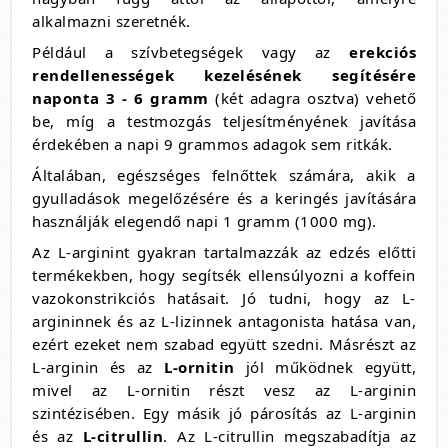
alkalmazni szeretnék.
Például a szívbetegségek vagy az
erekciós
rendellenességek kezelésének segítésére
naponta 3 - 6 gramm
(két adagra osztva) vehető
be, míg a testmozgás teljesítményének javítása
érdekében a napi 9 grammos adagok sem ritkák.
Általában, egészséges felnőttek számára, akik a
gyulladások megelőzésére és a keringés javítására
használják elegendő napi 1 gramm (1000 mg).
Az L-arginint gyakran tartalmazzák az edzés előtti
termékekben, hogy segítsék ellensúlyozni a koffein
vazokonstrikciós hatásait. Jó tudni, hogy az L-
argininnek és az L-lizinnek antagonista hatása van,
ezért ezeket nem szabad együtt szedni. Másrészt az
L-arginin és az
L-ornitin
jól működnek együtt,
mivel az L-ornitin részt vesz az L-arginin
szintézisében. Egy másik jó párosítás az L-arginin
és az
L-citrullin
. Az L-citrullin megszabadítja az