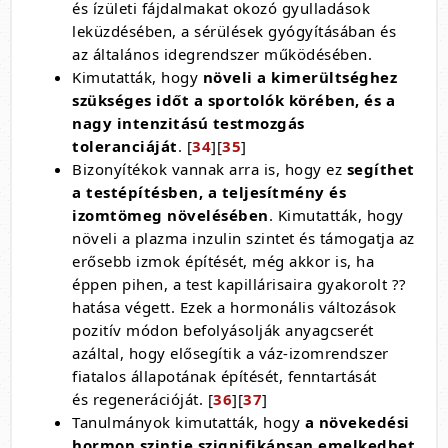
és ízületi fájdalmakat okozó gyulladások
leküzdésében, a sérülések gyógyításában és
az általános idegrendszer működésében.
Kimutatták, hogy
növeli a kimerültséghez
szükséges időt a sportolók körében, és a
nagy intenzitású testmozgás
toleranciáját
. [
34
][
35
]
Bizonyítékok vannak arra is, hogy ez
segíthet
a testépítésben, a teljesítmény és
izomtömeg növelésében
. Kimutatták, hogy
növeli a plazma inzulin szintet és támogatja az
erősebb izmok építését, még akkor is, ha
éppen pihen, a test kapillárisaira gyakorolt ??
hatása végett. Ezek a hormonális változások
pozitív módon befolyásolják anyagcserét
azáltal, hogy elősegítik a váz-izomrendszer
fiatalos állapotának építését, fenntartását
és regenerációját. [
36
][
37
]
Tanulmányok kimutatták, hogy
a növekedési
hormon szintje szignifikánsan emelkedhet