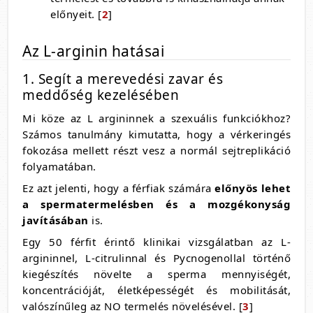
előnyeit. [
2
]
Az L-arginin hatásai
1. Segít a merevedési zavar és
meddőség kezelésében
Mi köze az L argininnek a szexuális funkciókhoz?
Számos tanulmány kimutatta, hogy a vérkeringés
fokozása mellett részt vesz a normál sejtreplikáció
folyamatában.
Ez azt jelenti, hogy a férfiak számára
előnyös lehet
a spermatermelésben és a mozgékonyság
javításában
is.
Egy 50 férfit érintő klinikai vizsgálatban az L-
argininnel, L-citrulinnal és Pycnogenollal történő
kiegészítés növelte a sperma mennyiségét,
koncentrációját, életképességét és mobilitását,
valószínűleg az NO termelés növelésével. [
3
]