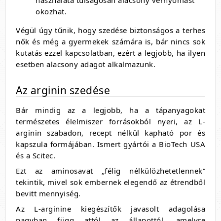
használata túlságosan alacsony vérnyomást
okozhat.
Végül úgy tűnik, hogy szedése biztonságos a terhes
nők és még a gyermekek számára is, bár nincs sok
kutatás ezzel kapcsolatban, ezért a legjobb, ha ilyen
esetben alacsony adagot alkalmazunk.
Az arginin szedése
Bár mindig az a legjobb, ha a tápanyagokat
természetes élelmiszer forrásokból nyeri, az L-
arginin szabadon, recept nélkül kapható por és
kapszula formájában. Ismert gyártói a BioTech USA
és a Scitec.
Ezt az aminosavat „félig nélkülözhetetlennek”
tekintik, mivel sok embernek elegendő az étrendből
bevitt mennyiség.
Az L-arginine kiegészítők javasolt adagolása
nagyban függ attól az állapottól, amelyre