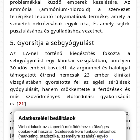
problémákkal küzdő emberek kezelésére. Az
ammónia (ammónium-hidroxid) a szervezet
fehérjéket lebontó folyamatának terméke, amely a
szövetek nekrózisának egyik oka, és amely sejtek
pusztulásához és gyulladáshoz vezethet.
5. Gyorsítja a sebgyógyulást
Az LA-nel történő kiegészítés fokozta a
sebgyógyulást egy klinikai vizsgálatban, amelyen
30 idős embert követett. Az argininnel és halolajjal
támogatott étrend nemcsak 23 ember klinikai
vizsgálatában gyorsította fel az égési sérülések
gyógyulását, hanem csökkentette a fertőzések és
más szövődmények előfordulási gyakoriságát
is. [
21
]
4 klinikai vizsgálatban, amelyben több mint 250,
Adatkezelési beállítások
ágyhoz kötött embert vizsgált, az L-arginin
(önmagában, cinkkel és C-vitaminnal kombinálva)
Weboldalunk az alapvető működéshez szükséges
cookie-kat használ. Szélesebb körű funkcionalitáshoz
javította a gyomorfekélyek gyógyulását. [
22
][
23
]
(marketing, statisztika, személyre szabás) egyéb