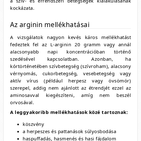
a szív- és érrendszeri betegségek kialakulásának
kockázata.
Az arginin mellékhatásai
A vizsgálatok nagyon kevés káros mellékhatást
fedeztek fel az L-arginin 20 gramm vagy annál
alacsonyabb napi koncentrációban történő
szedésével kapcsolatban. Azonban, ha
kórtörténetében szívbetegség (szívroham), alacsony
vérnyomás, cukorbetegség, vesebetegség vagy
aktív vírus (például herpesz vagy övsömör)
szerepel, addig nem ajánlott az étrendjét ezzel az
aminosavval kiegészíteni, amíg nem beszél
orvosával.
A leggyakoribb mellékhatások közé tartoznak:
köszvény
a herpeszes és pattanások súlyosbodása
haspuffadás, hasmenés és hasi fájdalom