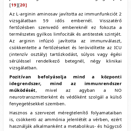
[
19
][
20]
Az L-arginin aminosav javította az immunfunkciót 2
vizsgálatban 59 idős embernél. Visszatérő
fertőzésben szenvedő embereknél ez fokozta a
természetes gyilkos limfociták és antitestek szintjét.
Az arginin infúzió javította az immunválaszt,
csökkentette a fertőzéseket és lerövidítette az ICU
(intenzív osztály) tartózkodást, súlyos vagy égési
sérüléssel rendelkező betegnél, négy klinikai
vizsgálatban.
Pozitívan befolyásolja mind a központi
idegrendszer, mind az immunrendszer
működését
, mivel az agyban a NO
neurotranszmitterként és védőként szolgál a külső
fenyegetésekkel szemben.
Hasznos a szervezet méregtelenítő folyamataiban
is, csökkenti az ammónia jelenlétét a vérben, ezért
használják alkalmanként a metabolikus- és húgycső