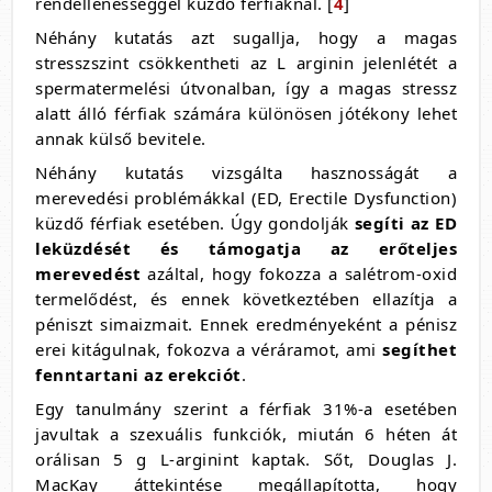
rendellenességgel küzdő férfiaknál. [
4
]
Néhány kutatás azt sugallja, hogy a magas
stresszszint csökkentheti az L arginin jelenlétét a
spermatermelési útvonalban, így a magas stressz
alatt álló férfiak számára különösen jótékony lehet
annak külső bevitele.
Néhány kutatás vizsgálta hasznosságát a
merevedési problémákkal (ED, Erectile Dysfunction)
küzdő férfiak esetében. Úgy gondolják
segíti az ED
leküzdését és támogatja az erőteljes
merevedést
azáltal, hogy fokozza a salétrom-oxid
termelődést, és ennek következtében ellazítja a
péniszt simaizmait. Ennek eredményeként a pénisz
erei kitágulnak, fokozva a véráramot, ami
segíthet
fenntartani az erekciót
.
Egy tanulmány szerint a férfiak 31%-a esetében
javultak a szexuális funkciók, miután 6 héten át
orálisan 5 g L-arginint kaptak. Sőt, Douglas J.
MacKay áttekintése megállapította, hogy