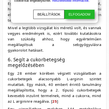
cookie-kat engedélyezhet.
Részletesebb információk.
Egerekben szintén javította a sebgyógyulást azáltal,
hogy növelte a salétrom-oxid jelenlétét, ami
elősegíti az erek fejlődését és a kollagén
BEÁLLÍTÁSOK
ELFOGADOM
termelését. [
24
]
Mivel a legtöbb vizsgálat kis méretű volt, és vannak
vegyes eredmények is, ezért további kutatásokra
van szükség ahhoz, hogy egyértelműen
megállapítsuk a sebgyógyulásra
gyakorolot hatásait.
6. Segít a cukorbetegség
megelőzésében
Egy 28 ember körében végzett vizsgálatban a
cukorbetegek alacsonyabb L-arginin szintet
mutattak. Egy másik, 40 embert érintő tanulmány
megállapította, hogy a 2. típusú cukorbetegek
kevesebb inzulint termelnek, mind a cukorra, mind
az L argininre reagálva. [
25
]
Egy vizsgálatban, melyben 144 metabolikus