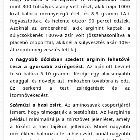
mint 300 túlsúlyos alany vett részt, akik napi 1000
kcal kalória mennyiségű ételt és 8.3 gramm LA-t
fogyasztottak, és hetente ötször 90 percet edztek.
Azoknál az embereknél, akik arginint kaptak, a
súlycsökkenés 100%-a zsír volt (összehasonlítva a
placebó csoporttal, akiknél a súlyvesztés akár 40%-
át izomtömeg vesztés tett ki).
A nagyobb dózisban szedett arginin lehetővé
teszi a gyorsabb zsírégetést.
Az ajánlott bevitel
felső határa 5-10 gramm. Kezdje egy alacsonyabb
adaggal, és növelje azt, miközben továbbra is edz.
Ez serkenti a test zsírégetését és az
izomnövekedést.
Száműzi a hasi zsírt.
Az aminosavak csoportjáról
ismert, hogy támogatják a testépítést. Az l-arginine
például minimalizálja a zsírszövet jelenlétét, amely
a főként a hasi tájékon jellemző. Minél nagyobb
mértékben halmozza fel a hasi zsírt, annál nagyobb