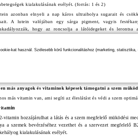
betegségek kialakulásának esélyét. (forrás: 1 és 2)
tein azonban elnyeli a nap káros ultraibolya sugarait és csök
ásait. A lutein valójában egy sárga pigment, vagyis festéka
kadályozzák, hogy az roncsolja a látóidegeket és lerontsa a
mvitamin
formájában is.
tein hatékonyságát számos kutatás támasztja alá, például egy amer
kie-kat használ. Szélesebb körű funkcionalitáshoz (marketing, statisztika,
lta, hogy a luteinben gazdag zöldségeket gyakran fogyasztók 
betegségek, mint azok akik havi maximum egy alkalommal fogy
koli, spenót, fehérrépa, cukkini stb)
rás
)
en más anyagok és vitaminok képesek támogatni a szem működés
os más vitamin van, ami segíti az éleslátást és védi a szem optim
min
ita
-vitamin hozzájárulhat a látás és a szem megfelelő müködési me
ya a szemek bevérzéséhez vezethet és a szervezet megfelelő B2-
kehályog kialakulásának esélyét.