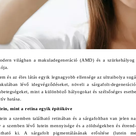
dern világban a makuladegeneráció (AMD) és a szürkehályog a
ója.
em és az éles látás egyik legnagyobb ellensége az ultraibolya sugá
kulában lévő idegvégződéseket, növeli a sárgafolt-degeneráció
betegségeket, mint a különböző hályogokat és szélsőséges esetben
tív hatása.
tein, mint a retina egyik építőköve
tein a szemben található retinában és a sárgafoltban van jelen 
 a szemben lévő lutein mennyisége és a zöldségekben és étrend-k
atható ki. A sárgafolt pigmentálásának erősítése (lutein m