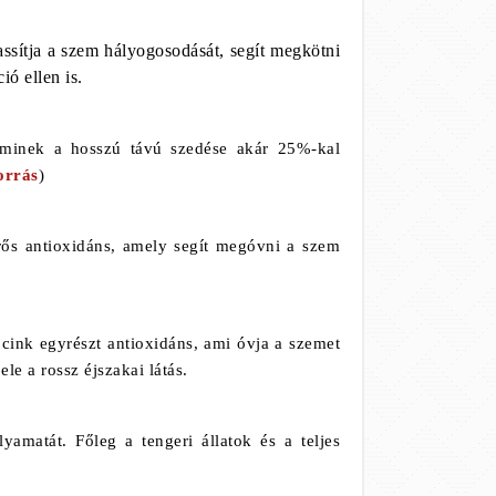
ssítja a szem hályogosodását, segít megkötni
ó ellen is.
aminek a hosszú távú szedése akár 25%-kal
orrás
)
rős antioxidáns, amely segít megóvni a szem
cink egyrészt antioxidáns, ami óvja a szemet
ele a rossz éjszakai látás.
yamatát. Főleg a tengeri állatok és a teljes