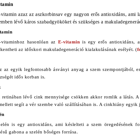
itamin
vitamin azaz az aszkorbinsav egy nagyon erős antioxidáns, ami la
emben lévő káros szabadgyököket és szükséges a makuladegeneráci
itamin
-vitaminhoz hasonlóan az
E-vitamin
is egy erős antioxidáns, 
kentheti az időskori makuladegeneráció kialakulásának esélyét. (
f
z az egyik legfontosabb ásványi anyag a szem szempontjából, e
zségét idős korban is.
k
 retinában lévő cink mennyisége csökken akkor romlik a látás. A 
mellett segít a vér szembe való szállításában is. A cinkhiány egyik j
én
elén is egy antioxidáns, ami késlelteti a szem öregedésének fol
lésű gabona a szelén bőséges forrása.