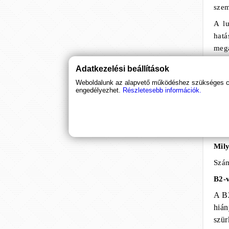
szem
A lu
hat
mega
sze
Adatkezelési beállítások
A lu
Weboldalunk az alapvető működéshez szükséges coo
talá
engedélyezhet.
Részletesebb információk.
szem
brok
(
for
Mily
Szám
B2-v
A B2
hián
szür