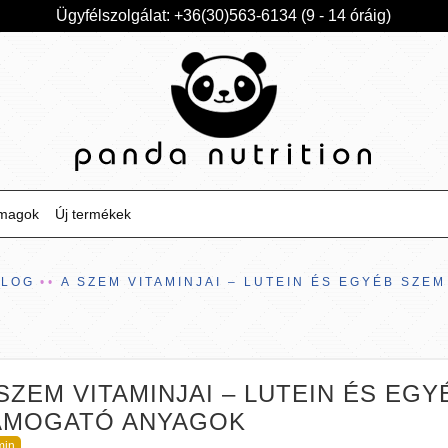
Ügyfélszolgálat: +36(30)563-6134 (9 - 14 óráig)
omagok
Új termékek
BLOG
A SZEM VITAMINJAI – LUTEIN ÉS EGYÉB SZ
SZEM VITAMINJAI – LUTEIN ÉS E
ÁMOGATÓ ANYAGOK
min