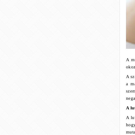
A mo
okoz
A sz
a ma
szem
nega
A lu
A lu
hogy
mut