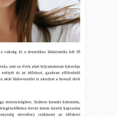
 vakság és a drasztikus látásromlás két fő
rzás, ami az évek alatt folyamatosan károsítja
 esélyét és az időskori, gyakran előforduló
 akár látásvesztést is okozhat a hosszú távú
nagy mennyiségben. Számos kutatás kimutatta,
iegészítőkben bevitt lutein között kapcsolat
ennyiség növelése) csökkenti az időskori