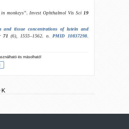
s in monkeys”.
Invest Ophthalmol Vis Sci
19
 and tissue concentrations of lutein and
r
71
(6), 1555–1562. o.
PMID 10837298
.
használható és másolható!
OK