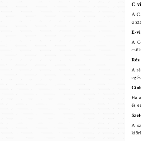
C-v
A C-
a sz
E-v
A C
csök
Réz
A ré
egés
Cin
Ha a
és e
Szel
A sz
kiőr