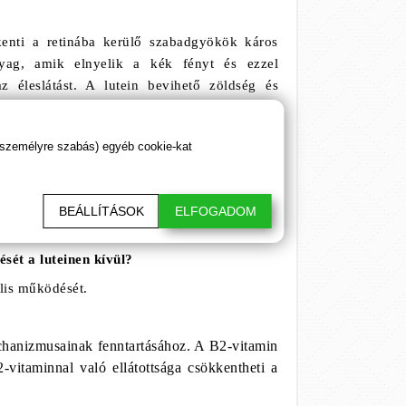
kenti a retinába kerülő szabadgyökök káros
nyag, amik elnyelik a kék fényt és ezzel
z éleslátást. A lutein bevihető zöldség és
ikai tanulmány, ami 850 főt monitorozott, azt
 személyre szabás) egyéb cookie-kat
körében fele akkora eséllyel fordultak elő
asztottak ilyen zöldségeket. (kelkáposzta,
BEÁLLÍTÁSOK
ELFOGADOM
ét a luteinen kívül?
ális működését.
chanizmusainak fenntartásához. A B2-vitamin
vitaminnal való ellátottsága csökkentheti a