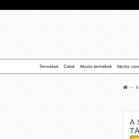
Termékek
Célok
Akciós termékek
Akciós cs
A 
T
vita