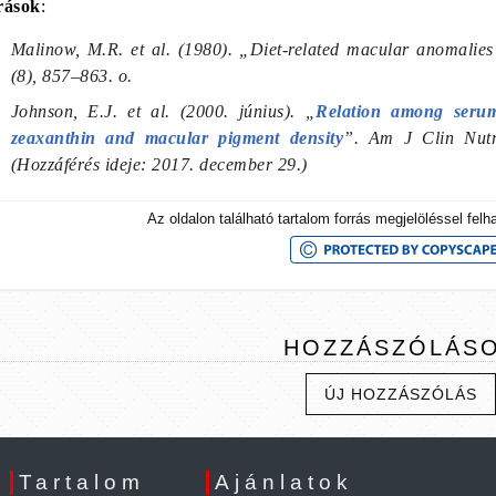
rások
:
Malinow, M.R.
et al.
(1980). „Diet-related macular anomalie
(8), 857–863. o.
Johnson, E.J.
et al.
(2000. június). „
Relation among serum
zeaxanthin and macular pigment density
”.
Am J Clin Nut
(Hozzáférés ideje: 2017. december 29.)
Az oldalon található tartalom forrás megjelöléssel fel
HOZZÁSZÓLÁS
ÚJ HOZZÁSZÓLÁS
Tartalom
Ajánlatok