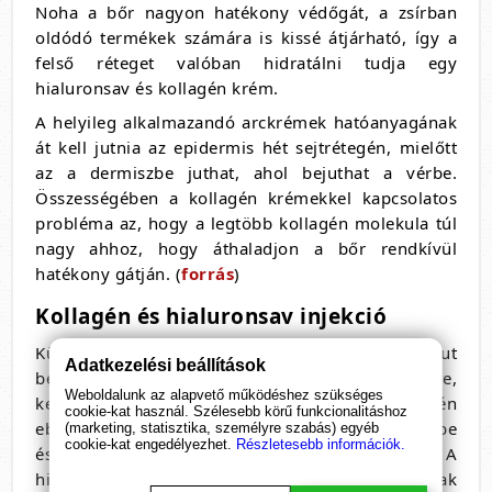
Noha a bőr nagyon hatékony védőgát, a zsírban
oldódó termékek számára is kissé átjárható, így a
felső réteget valóban hidratálni tudja egy
hialuronsav és kollagén krém.
A helyileg alkalmazandó arckrémek hatóanyagának
át kell jutnia az epidermis hét sejtrétegén, mielőtt
az a dermiszbe juthat, ahol bejuthat a vérbe.
Összességében a kollagén krémekkel kapcsolatos
probléma az, hogy a legtöbb kollagén molekula túl
nagy ahhoz, hogy áthaladjon a bőr rendkívül
hatékony gátján. (
forrás
)
Kollagén és hialuronsav injekció
Külsőleg akkor lehet hatékony, ha injekciós tűvel jut
Adatkezelési beállítások
be ez a két vegyület a bőr megfelelő helyeire,
Weboldalunk az alapvető működéshez szükséges
kellőképpen mélyre fecskendezik be. A kollagén
cookie-kat használ. Szélesebb körű funkcionalitáshoz
ebben az esetben térfogatkitöltő anyagként jut be
(marketing, statisztika, személyre szabás) egyéb
cookie-kat engedélyezhet.
Részletesebb információk.
és ezáltal teszi simábbá és feszesebbé az arcbőrt. A
hialuronsav, a bőr mélyebb rétegeiből csak