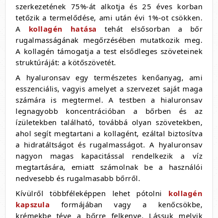
szerkezetének 75%-át alkotja és 25 éves korban
tetőzik a termelődése, ami után évi 1%-ot csökken.
A
kollagén hatása
tehát elsősorban a bőr
rugalmasságának megőrzésében mutatkozik meg.
A kollagén támogatja a test elsődleges szöveteinek
struktúráját: a kötőszövetét.
A hyaluronsav egy természetes kenőanyag, ami
esszenciális, vagyis amelyet a szervezet saját maga
számára is megtermel. A testben a hialuronsav
legnagyobb koncentrációban a bőrben és az
ízületekben található, továbbá olyan szövetekben,
ahol segít megtartani a kollagént, ezáltal biztosítva
a hidratáltságot és rugalmasságot. A hyaluronsav
nagyon magas kapacitással rendelkezik a víz
megtartására, emiatt számolnak be a használói
nedvesebb és rugalmasabb bőrről.
Kívülről többféleképpen lehet pótolni
kollagén
kapszula
formájában vagy a kenőcsökbe,
krémekbe téve a bőrre felkenve. Lássuk melyik