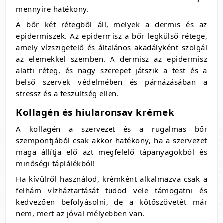
mennyire hatékony.
A bőr két rétegből áll, melyek a dermis és az
epidermiszek. Az epidermisz a bőr legkülső rétege,
amely vízszigetelő és általános akadályként szolgál
az elemekkel szemben. A dermisz az epidermisz
alatti réteg, és nagy szerepet játszik a test és a
belső szervek védelmében és párnázásában a
stressz és a feszültség ellen.
Kollagén és hiularonsav krémek
A kollagén a szervezet és a rugalmas bőr
szempontjából csak akkor hatékony, ha a szervezet
maga állítja elő azt megfelelő tápanyagokból és
minőségi táplálékból!
Ha kívülről használod, krémként alkalmazva csak a
felhám vízháztartását tudod vele támogatni és
kedvezően befolyásolni, de a kötőszövetét már
nem, mert az jóval mélyebben van.