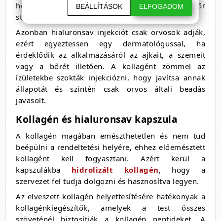
hónapok alatt ürül ki, amitől jelentősen javul a bőr
BEÁLLÍTÁSOK
ELFOGADOM
struktúrája, feszessége.
Azonban hialuronsav injekciót csak orvosok adják,
ezért egyeztessen egy dermatológussal, ha
érdeklődik az alkalmazásáról az ajkait, a szemeit
vagy a bőrét illetően. A kollagént zömmel az
ízületekbe szokták injekciózni, hogy javítsa annak
állapotát és szintén csak orvos általi beadás
javasolt.
Kollagén és hialuronsav kapszula
A kollagén magában emészthetetlen és nem tud
beépülni a rendeltetési helyére, ehhez előemésztett
kollagént kell fogyasztani. Azért kerül a
kapszulákba
hidrolizált kollagén
, hogy a
szervezet fel tudja dolgozni és hasznosítva legyen.
Az elveszett kollagén helyettesítésére hatékonyak a
kollagénkiegészítők, amelyek a test összes
szöveténél biztosítják a kollagén peptideket. A